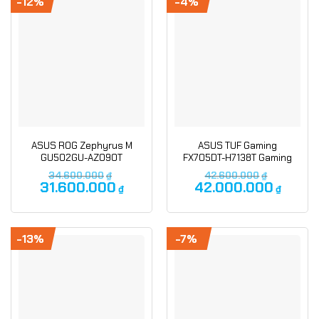
-12%
-4%
ASUS ROG Zephyrus M
ASUS TUF Gaming
GU502GU-AZ090T
FX705DT-H7138T Gaming
Gaming
Laptop
34.600.000
₫
42.600.000
₫
31.600.000
42.000.000
₫
₫
-13%
-7%