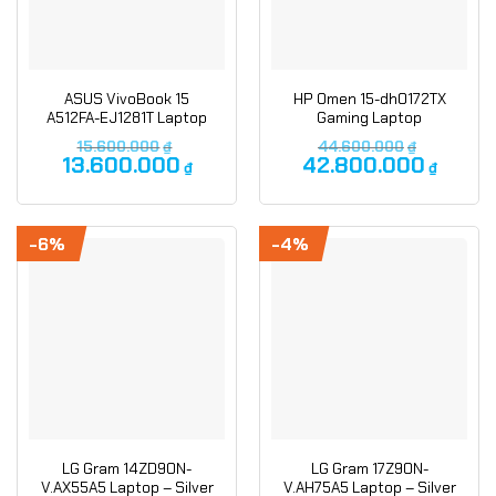
ASUS VivoBook 15
HP Omen 15-dh0172TX
A512FA-EJ1281T Laptop
Gaming Laptop
15.600.000
₫
44.600.000
₫
13.600.000
42.800.000
₫
₫
-6%
-4%
LG Gram 14ZD90N-
LG Gram 17Z90N-
V.AX55A5 Laptop – Silver
V.AH75A5 Laptop – Silver