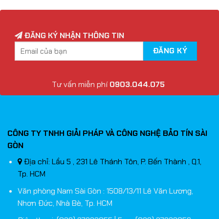
ĐĂNG KÝ NHẬN THÔNG TIN
Tư vấn miễn phí
0903.044.075
CÔNG TY TNHH GIẢI PHÁP VÀ CÔNG NGHỆ BẢO TÍN SÀI
GÒN
Địa chỉ: Lầu 5 , 231 Lê Thánh Tôn, P. Bến Thành , Q.1,
Tp. HCM
Văn phòng Nam Sài Gòn : 1508/13/11 Lê Văn Lương,
Nhơn Đức, Nhà Bè, Tp. HCM