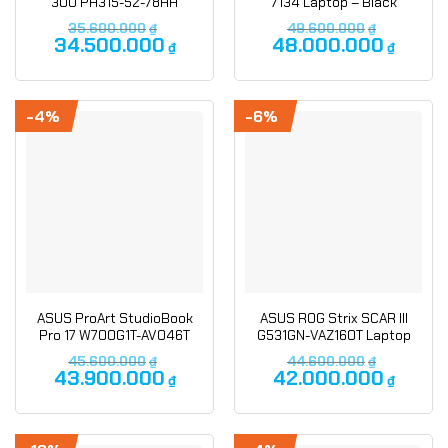
300 PH315-52-78HH
7134 Laptop – Black
Gaming Laptop
35.600.000
₫
49.600.000
₫
34.500.000
48.000.000
₫
₫
-4%
-6%
ASUS ProArt StudioBook
ASUS ROG Strix SCAR III
Pro 17 W700G1T-AV046T
G531GN-VAZ160T Laptop
Laptop
45.600.000
₫
44.600.000
₫
43.900.000
42.000.000
₫
₫