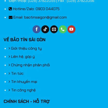
Điện thoại: (028) 37822055 | Fax : (028) 37822056
Hotline/Zalo: 0903 044075
Email:
baotinsaigon@gmail.com
VỀ BẢO TÍN SÀI GÒN
Giới thiệu công ty
Liên hệ, góp ý
Chứng nhận phân phối
Tin tức
Tin khuyến mại
Tin công nghệ
CHÍNH SÁCH - HỖ TRỢ