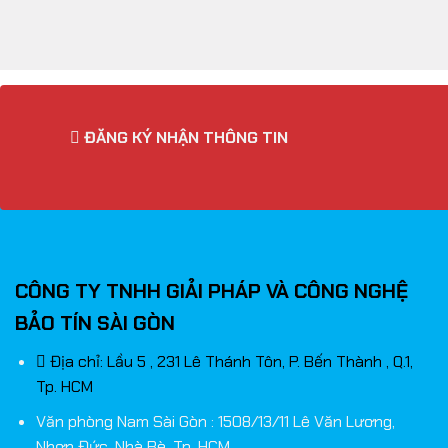
ĐĂNG KÝ NHẬN THÔNG TIN
CÔNG TY TNHH GIẢI PHÁP VÀ CÔNG NGHỆ
BẢO TÍN SÀI GÒN
Địa chỉ: Lầu 5 , 231 Lê Thánh Tôn, P. Bến Thành , Q.1,
Tp. HCM
Văn phòng Nam Sài Gòn : 1508/13/11 Lê Văn Lương,
Nhơn Đức, Nhà Bè, Tp. HCM