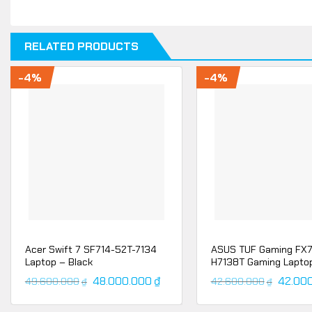
RELATED PRODUCTS
-4%
-4%
Acer Swift 7 SF714-52T-7134
ASUS TUF Gaming FX
Laptop – Black
H7138T Gaming Lapto
48.000.000
₫
42.00
49.600.000
42.600.000
₫
₫