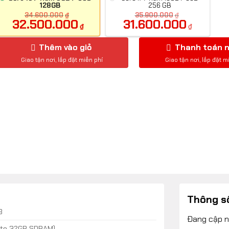
128GB
256 GB
34.600.000
₫
35.900.000
₫
32.500.000
31.600.000
₫
₫
Thêm vào giỏ
Thanh toán 
Thông s
B
Đang cập 
 to 32GB SDRAM)