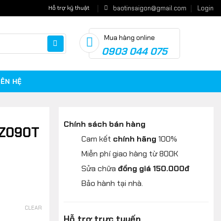
baotinsaigon@gmail.com
Login
Hỗ trợ kỹ thuật
Mua hàng online
Cart
0903 044 075
IÊN HỆ
Chính sách bán hàng
AZ090T
Cam kết
chính hãng
100%
Miễn phí giao hàng từ 800K
Sửa chữa
đồng giá 150.000đ
Bảo hành tại nhà.
CLEAR
Hỗ trợ trực tuyến