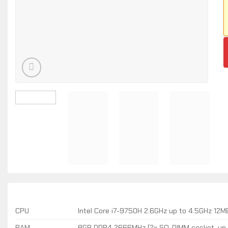
CPU
Intel Core i7-9750H 2.6GHz up to 4.5GHz 12M
RAM
8GB DDR4 2666MHz (2x SO-DIMM socket, up