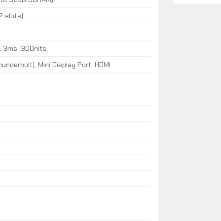
 slots)
z, 3ms, 300nits
hunderbolt), Mini Display Port, HDMI