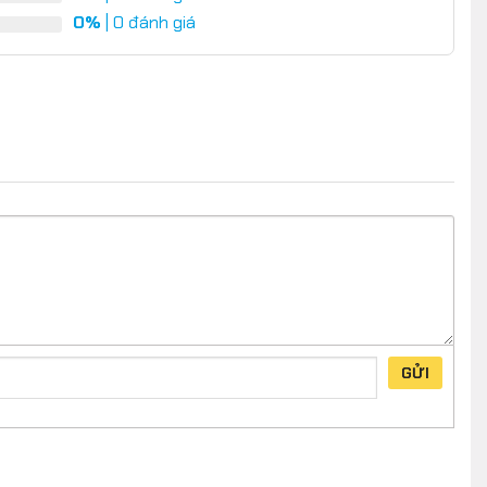
0%
| 0 đánh giá
GỬI