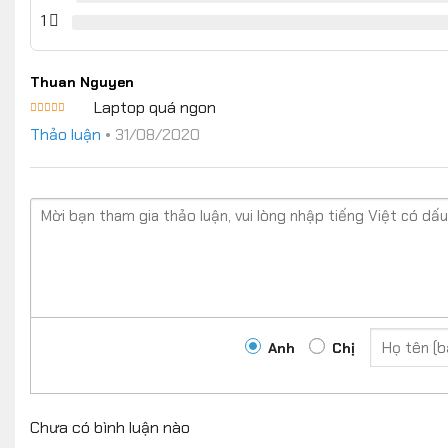
rating
1
Thuan Nguyen
Laptop quá ngon
Rated
5
out
Thảo luận
•
31/08/2020
of 5
Anh
Chị
Chưa có bình luận nào