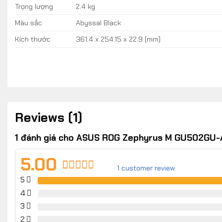
Trọng lượng
2.4 kg
Màu sắc
Abyssal Black
Kích thước
361.4 x 254.15 x 22.9 (mm)
Reviews (1)
1 đánh giá cho
ASUS ROG Zephyrus M GU502GU-
5.00
1
customer review
5
Rated
1
5.00
out of 5
4
based on
3
customer
2