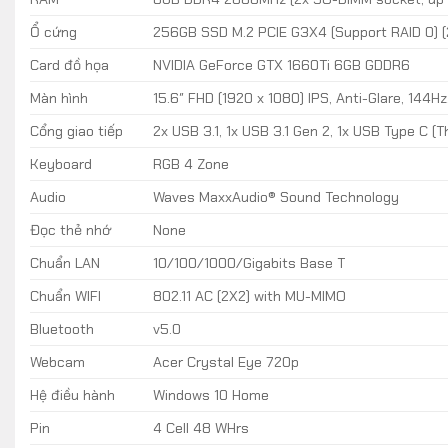
Ổ cứng
256GB SSD M.2 PCIE G3X4 (Support RAID 0) (2
Card đồ họa
NVIDIA GeForce GTX 1660Ti 6GB GDDR6
Màn hình
15.6″ FHD (1920 x 1080) IPS, Anti-Glare, 144H
Cổng giao tiếp
2x USB 3.1, 1x USB 3.1 Gen 2, 1x USB Type C (T
Keyboard
RGB 4 Zone
Audio
Waves MaxxAudio® Sound Technology
Đọc thẻ nhớ
None
Chuẩn LAN
10/100/1000/Gigabits Base T
Chuẩn WIFI
802.11 AC (2X2) with MU-MIMO
Bluetooth
v5.0
Webcam
Acer Crystal Eye 720p
Hệ điều hành
Windows 10 Home
Pin
4 Cell 48 WHrs