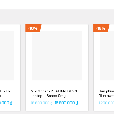
-10%
-18%
705DT-
MSI Modern 15 A10M-068VN
Bàn phím
p
Laptop – Space Gray
Blue swi
0.000
₫
16.800.000
₫
18.600.000
1.200.00
₫