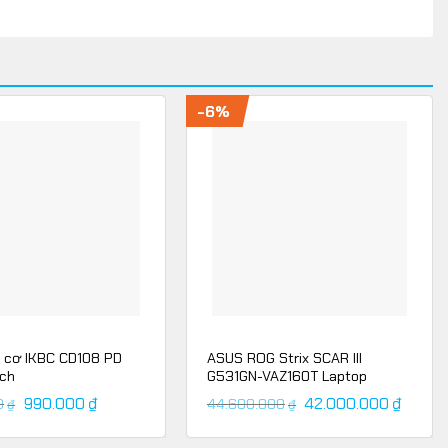
-6%
 cơ IKBC CD108 PD
ASUS ROG Strix SCAR III
tch
G531GN-VAZ160T Laptop
990.000
₫
42.000.000
₫
0
44.600.000
₫
₫