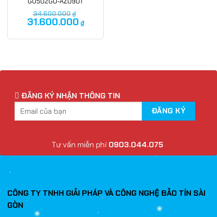
GU502GU-AZ090T
Gaming
34.600.000
₫
31.600.000
₫
ĐĂNG KÝ NHẬN THÔNG TIN
Tư vấn miễn phí
0903.044.075
CÔNG TY TNHH GIẢI PHÁP VÀ CÔNG NGHỆ BẢO TÍN SÀI
GÒN