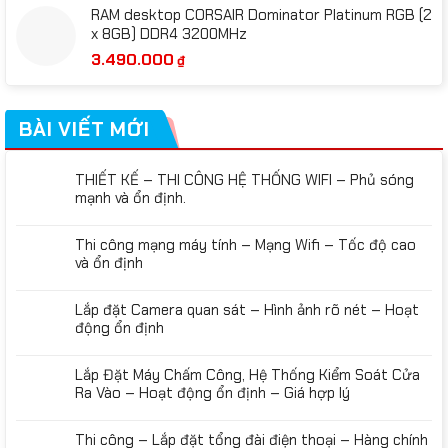
RAM desktop CORSAIR Dominator Platinum RGB (2
x 8GB) DDR4 3200MHz
3.490.000
₫
BÀI VIẾT MỚI
THIẾT KẾ – THI CÔNG HỆ THỐNG WIFI – Phủ sóng
mạnh và ổn định.
Thi công mạng máy tính – Mạng Wifi – Tốc độ cao
và ổn định
Lắp đặt Camera quan sát – Hình ảnh rõ nét – Hoạt
động ổn định
Lắp Đặt Máy Chấm Công, Hệ Thống Kiểm Soát Cửa
Ra Vào – Hoạt động ổn định – Giá hợp lý
Thi công – Lắp đặt tổng đài điện thoại – Hàng chính