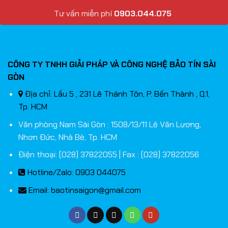
Tư vấn miễn phí
0903.044.075
CÔNG TY TNHH GIẢI PHÁP VÀ CÔNG NGHỆ BẢO TÍN SÀI
GÒN
Địa chỉ: Lầu 5 , 231 Lê Thánh Tôn, P. Bến Thành , Q.1,
Tp. HCM
Văn phòng Nam Sài Gòn : 1508/13/11 Lê Văn Lương,
Nhơn Đức, Nhà Bè, Tp. HCM
Điện thoại: (028) 37822055 | Fax : (028) 37822056
Hotline/Zalo: 0903 044075
Email:
baotinsaigon@gmail.com