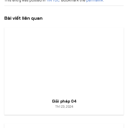
This entry was posted in
TIN TỨC
. Bookmark the
permalink
.
Bài viết liên quan
Giải pháp 04
Th1 23, 2024