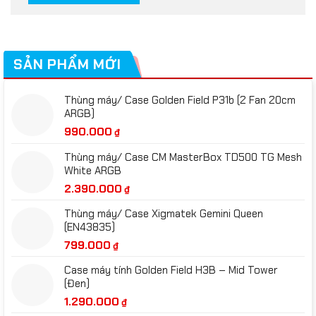
SẢN PHẨM MỚI
Thùng máy/ Case Golden Field P31b (2 Fan 20cm
ARGB)
990.000
₫
Thùng máy/ Case CM MasterBox TD500 TG Mesh
White ARGB
2.390.000
₫
Thùng máy/ Case Xigmatek Gemini Queen
(EN43835)
799.000
₫
Case máy tính Golden Field H3B – Mid Tower
(Đen)
1.290.000
₫