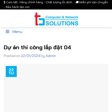
Cam kết : Hàng chính hãng - Chất lượng ổn định
Miễn phí vận chuyển
Skip
- Bảo hành tận nơi
to
content
Menu
Dự án thi công lắp đặt 04
Posted on
22/01/2024
by
Admin
22
Th1