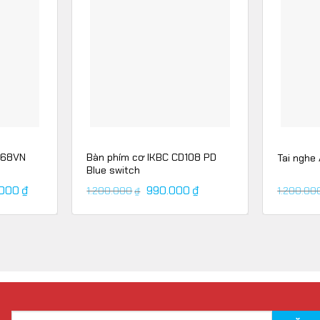
068VN
Bàn phím cơ IKBC CD108 PD
Tai nghe
Blue switch
.000
₫
990.000
₫
1.200.000
1.200.00
₫
ED SIÊU TỐC ĐỘ