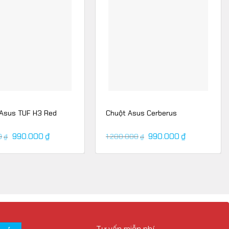
 Asus TUF H3 Red
Chuột Asus Cerberus
990.000
₫
990.000
₫
0
1.200.000
₫
₫
Tư vấn miễn phí