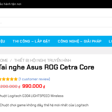
ảo hành tận nơi
IỆU
THI CÔNG – LẮP ĐẶT
CÔNG NGHỆ – GIẢI PHÁP
L
HOME
/
THIẾT BỊ HỘI NGHỊ TRUYỀN HÌNH
Tai nghe Asus ROG Cetra Core
(
1
customer review)
990.000
ated
5.00
.200.000
₫
₫
ut of 5
ased on
huột Logitech G304 LIGHTSPEED Wireless
ustomer
ating
Chuột chơi game không dây thế hệ mới nhất của Logitech