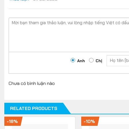
Nếu ở chế lưu trữ (tùy chỉnh trong phần mềm HUB G), bạn c
tháng.
Logitech G304
còn có đèn báo pin trên chuột sẽ h
Anh
Chị
Chưa có bình luận nào
RELATED PRODUCTS
-18%
-10%