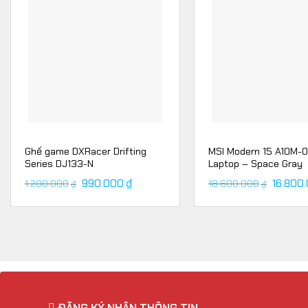
Ghế game DXRacer Drifting
MSI Modern 15 A10M-
Series DJ133-N
Laptop – Space Gray
990.000
₫
16.800
1.200.000
18.600.000
₫
₫
CÔNG NGHỆ KHÔNG DÂY LIGHTSPE
ĐĂNG KÝ NHẬN THÔNG TIN