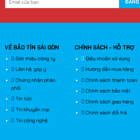
g nghệ truyền tín hiệu 2,4 GHz, tuy nhiên
ều nhờ sự tối ưu về tốc độ xử lý tín
, rồi tới ăng ten
… Vì vậy mà game thủ
dụng
Logitech G304
, chuột không dây
VỀ BẢO TÍN SÀI GÒN
CHÍNH SÁCH - HỖ TRỢ
Giới thiệu công ty
Điều khoản sử dụng
Liên hệ, góp ý
Hướng dẫn mua hàng
Chứng nhận phân
Chính sách thanh toán
phối
Chính sách bảo mật
Tin tức
Chính sách giao hàng
Tin khuyến mại
Chính sách đổi trả
Tin công nghệ