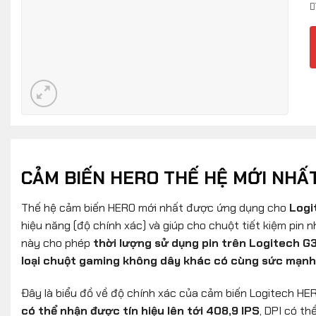
CẢM BIẾN HERO THẾ HỆ MỚI NHẤ
Thế hệ cảm biến HERO mới nhất được ứng dụng cho
Logi
hiệu năng (độ chính xác) và giúp cho chuột tiết kiệm pin 
này cho phép
thời lượng sử dụng pin trên Logitech G3
loại chuột gaming không dây khác có cùng sức mạnh
Đây là biểu đồ về độ chính xác của cảm biến Logitech HE
có thể nhận được tín hiệu lên tới 408,9 IPS
, DPI có th