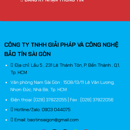
Vẫn biết các loại chuột gaming không dây đều sử dụng côn
với
Logitech G304
,
tốc độ của chuột nhanh hơn rất nhi
hiệu, từ cảm biến tới bộ phân tích tín hiệu trong chuột
sẽ không còn nhận thấy bất cứ sự chậm chễ nào khi sử 
nhưng nhanh không khác gì có dây.
CÔNG TY TNHH GIẢI PHÁP VÀ CÔNG NGHỆ
BẢO TÍN SÀI GÒN
Địa chỉ: Lầu 5 , 231 Lê Thánh Tôn, P. Bến Thành , Q.1,
Tp. HCM
Văn phòng Nam Sài Gòn : 1508/13/11 Lê Văn Lương,
Nhơn Đức, Nhà Bè, Tp. HCM
Điện thoại: (028) 37822055 | Fax : (028) 37822056
Hotline/Zalo: 0903 044075
Email:
baotinsaigon@gmail.com