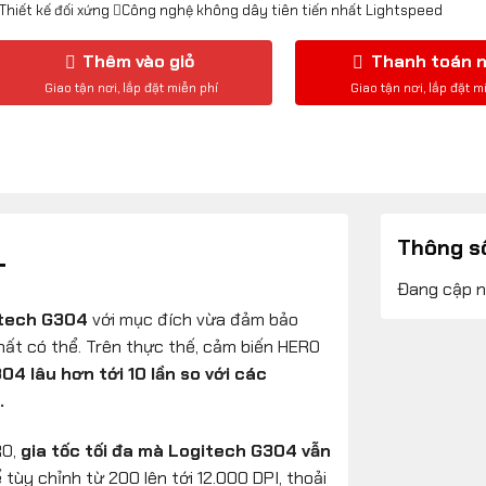
Thiết kế đối xứng
Công nghệ không dây tiên tiến nhất Lightspeed
Thêm vào giỏ
Thanh toán 
Thông s
T
Đang cập 
tech G304
với mục đích vừa đảm bảo
nhất có thể. Trên thực thế, cảm biến HERO
04 lâu hơn tới 10 lần so với các
.
RO,
gia tốc tối đa mà Logitech G304 vẫn
ể tùy chỉnh từ 200 lên tới 12.000 DPI, thoải