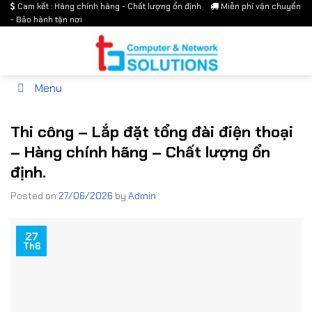
Cam kết : Hàng chính hãng - Chất lượng ổn định
Miễn phí vận chuyển
Skip
- Bảo hành tận nơi
to
content
Menu
Thi công – Lắp đặt tổng đài điện thoại
– Hàng chính hãng – Chất lượng ổn
định.
Posted on
27/06/2026
by
Admin
27
Th6