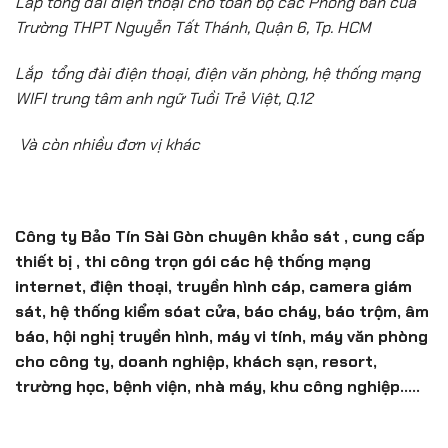
Lắp tổng đài điện thoại cho tòan bộ các Phòng ban của
Trường THPT Nguyễn Tất Thánh, Quận 6, Tp. HCM
Lắp tổng đài điện thoại, điện văn phòng, hệ thống mạng
WIFI trung tâm anh ngữ Tuồi Trẻ Việt, Q.12
Và còn nhiều đơn vị khác
Công ty Bảo Tín Sài Gòn chuyên khảo sát , cung cấp
thiết bị , thi công trọn gói các hệ thống mạng
internet, điện thoại, truyền hình cáp, camera giám
sát, hệ thống kiểm sóat cửa, báo cháy, báo trộm, âm
báo, hội nghị truyền hình, máy vi tính, máy văn phòng
cho công ty, doanh nghiệp, khách sạn, resort,
trường học, bệnh viện, nhà máy, khu công nghiệp…..