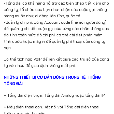
-Tổng đài có khả năng hỗ trợ các biện pháp tiết kiệm cho
công ty, tổ chức của bạn như: chặn các cuộc gọi không
mong muốn như, di động liên tỉnh, quốc tể.
-Quản lý chi phí: Dùng Account code (mã số người dùng)
để quản lý chi tiết cuộc gọi của từng các nhân thông qua
đó tính toán mức độ chi phí, có thể cài đặt phần mềm
tính cước hoặc máy in để quản lý phí thoại của công ty
bạn.
Có thể tích hợp VoIP để liên kết giữa các trụ sở của công
ty với nhau để giao dịch không mất phí.
NHỮNG THIẾT BỊ CƠ BẢN DÙNG TRONG HỆ THỐNG
TỔNG ĐÀI
+ Tổng đài điện thọai: Tổng đài Analog hoặc tổng đài IP
+ Máy điện thọai con: Kết nối với Tổng đài điện thọai
thông qua cáp tín hiệu