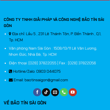
CÔNG TY TNHH GIẢI PHÁP VÀ CÔNG NGHỆ BẢO TÍN SÀI
GÒN
Địa chỉ: Lầu 5 , 231 Lê Thánh Tôn, P. Bến Thành , Q.1,
Tp. HCM
Văn phòng Nam Sài Gòn : 1508/13/11 Lê Văn Lương,
Nhơn Đức, Nhà Bè, Tp. HCM
Điện thoại: (028) 37822055 | Fax : (028) 37822056
Hotline/Zalo: 0903 044075
Email:
baotinsaigon@gmail.com
VỀ BẢO TÍN SÀI GÒN