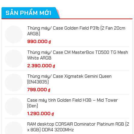
SẢN PHẨM MỚI
Thùng máy/ Case Golden Field P31b (2 Fan 20cm
ARGB)
990.000
₫
Thùng máy/ Case CM MasterBox TD500 TG Mesh
White ARGB
2.390.000
₫
Thùng máy/ Case Xigmatek Gemini Queen
(EN43835)
799.000
₫
Case máy tính Golden Field H3B – Mid Tower
(Đen)
1.290.000
₫
RAM desktop CORSAIR Dominator Platinum RGB (2
x 8GB) DDR4 3200MHz